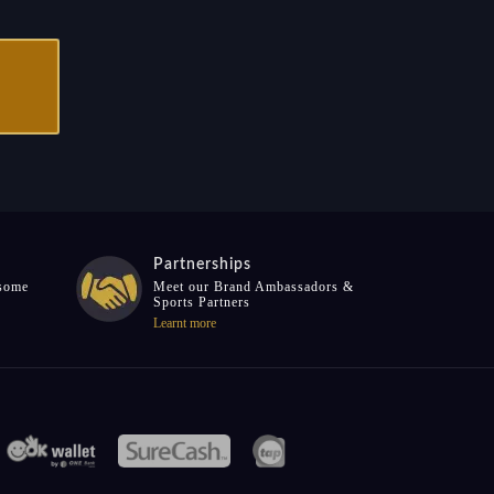
Partnerships
 some
Meet our Brand Ambassadors &
Sports Partners
Learnt more