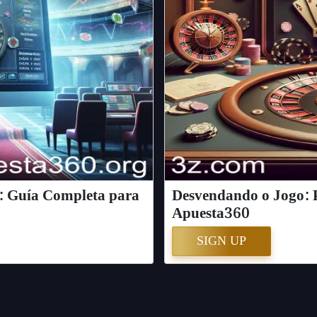
: Guía Completa para
Desvendando o Jogo: 
Apuesta360
SIGN UP