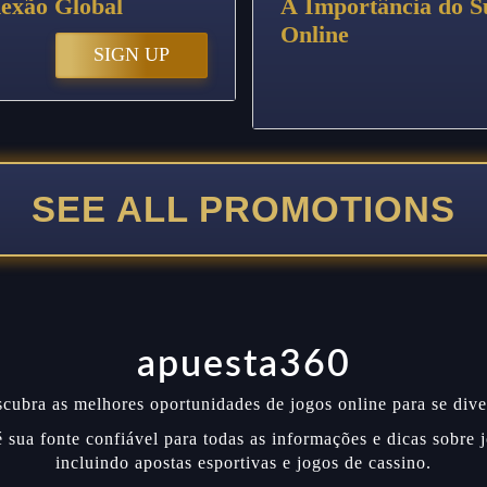
nexão Global
A Importância do S
Online
SIGN UP
SEE ALL PROMOTIONS
apuesta360
cubra as melhores oportunidades de jogos online para se diver
 sua fonte confiável para todas as informações e dicas sobre j
incluindo apostas esportivas e jogos de cassino.