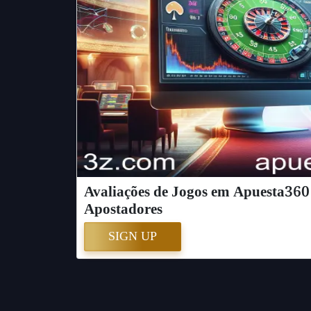
Avaliações de Jogos em Apuesta360
Apostadores
SIGN UP