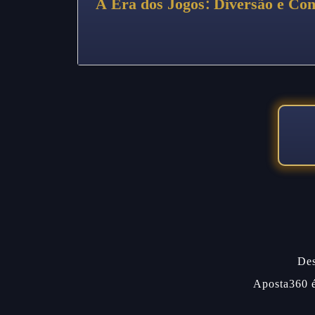
A Era dos Jogos: Diversão e Co
Des
Aposta360 é